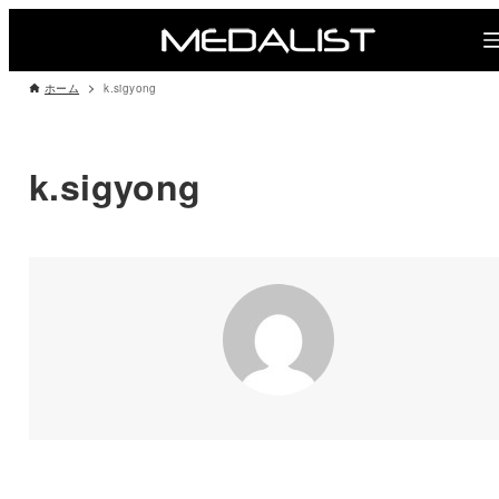
ホーム
k.sigyong
k.sigyong